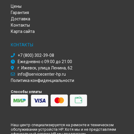
Ремонт ноутбука Omen 17-an104ur HP в
Перми
Цены
Ремонт ноутбука Omen 17-an104ur HP в
Ульяновске
Гарантия
Ремонт ноутбука Omen 17-an104ur HP в
Кирове
Доставка
Ремонт ноутбука Omen 17-an104ur HP в
Москве
Контакты
Ремонт ноутбука Omen 17-an104ur HP в
Санкт-Петербурге
Карта сайта
КОНТАКТЫ
+7 (800) 302-39-08
Ежедневно с 09:00 до 21:00
г. Ижевск, улица Ленина, 62
info@servicecenter-hp.ru
Политика конфиденциальности
Способы оплаты
Наш центр специализируется на ремонте и техническом
обслуживании устройств HP. Хотя мы и не представляем
официальный сервис HP, мы предлагаем