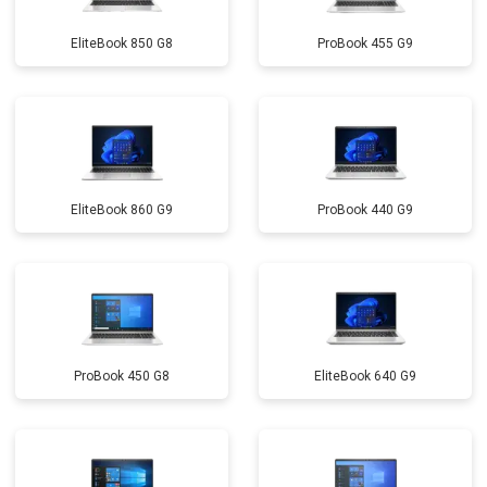
Замена микрофона
от 2600 ₽
Заказать
EliteBook 850 G8
ProBook 455 G9
Замена оперативной памяти
от 1100 ₽
Заказать
Прошивка BIOS
от 1500 ₽
Заказать
Замена северного моста
от 3500 ₽
Заказать
Ремонт петель
от 3990 ₽
Заказать
EliteBook 860 G9
ProBook 440 G9
ProBook 450 G8
EliteBook 640 G9