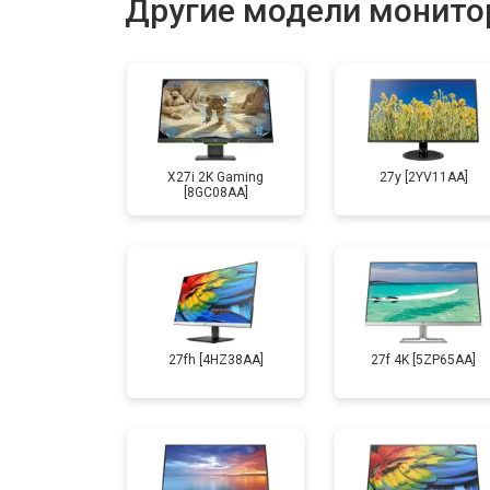
Другие модели монито
X27i 2K Gaming
27y [2YV11AA]
[8GC08AA]
27fh [4HZ38AA]
27f 4K [5ZP65AA]