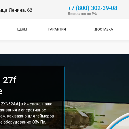
+7 (800) 302-39-08
ица Ленина, 62
Бесплатно по РФ
ЦЕНЫ
ГАРАНТИЯ
ДОСТАВКА
 27f
е
[2XN62AA] в Ижевске, наша
уживания и оперативное
ем, как важно для геймеров
е оборудование Эйч Пи.