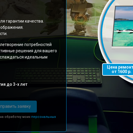
ля гарантии качества.
зображения.
сти.
летворение потребностей
ктивные решения для вашего
наслаждаться идеальным
Цена ремон
от 1600 р.
ия до 3-х лет
править заявку
 на обработку моих
персональных