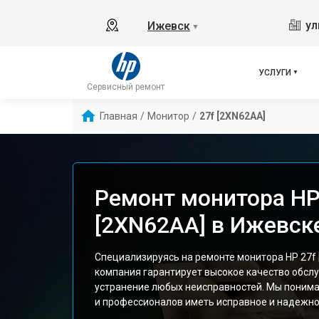
ул
Ижевск
▼
УСЛУГИ
Сервисный ремонт
Главная
/
Монитор
/
27f [2XN62AA]
Ремонт монитора HP
[2XN62AA] в Ижевск
Специализируясь на ремонте монитора HP 27f 
компания гарантирует высокое качество обсл
устранение любых неисправностей. Мы понима
и профессионалов иметь исправное и надежно