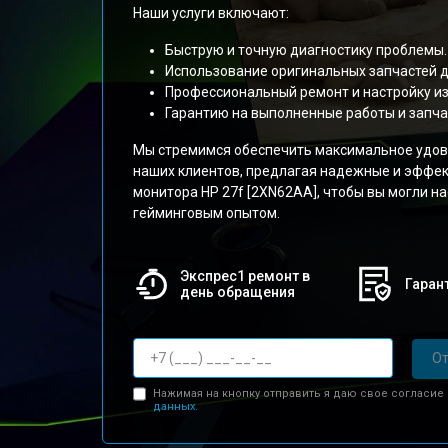
Наши услуги включают:
Быструю и точную диагностику проблемы.
Использование оригинальных запчастей д
Профессиональный ремонт и настройку и
Гарантию на выполненные работы и запча
Мы стремимся обеспечить максимальное удов
наших клиентов, предлагая надежные и эффе
монитора HP 27f [2XN62AA], чтобы вы могли 
гейминговым опытом.
Экспрес1 ремонт в
Гарант
день обращения
От
Нажимая на кнопку отправить я даю свое согласие
данных.