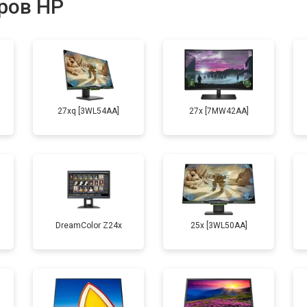
ров HP
27xq [3WL54AA]
27x [7MW42AA]
DreamColor Z24x
25x [3WL50AA]