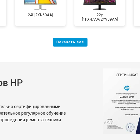
24f [2XN60AA]
22y
[1PX47AA/2YV09AA]
ов HP
ительно сертифицированными
зательное регулярное обучение
проведения ремонта техники