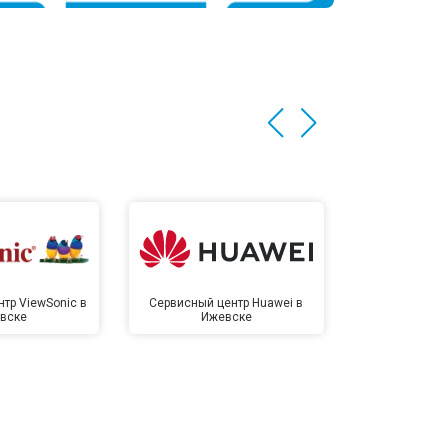
тр ViewSonic в
Сервисный центр Huawei в
Сервисный 
вске
Ижевске
Иже