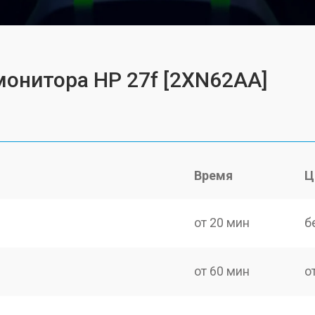
монитора HP 27f [2XN62AA]
Время
Ц
от 20 мин
б
от 60 мин
о