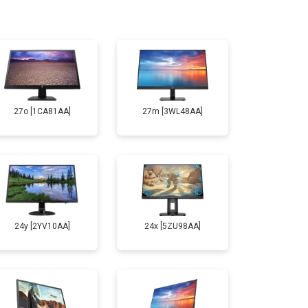
27o [1CA81AA]
27m [3WL48AA]
24y [2YV10AA]
24x [5ZU98AA]