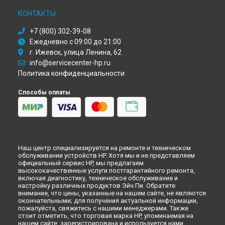
Ремонт принтера Color LaserJet Pro M454dn HP в
Красноярске
КОНТАКТЫ
Ремонт принтера Color LaserJet Pro M454dn HP в
Перми
+7 (800) 302-39-08
Ремонт принтера Color LaserJet Pro M454dn HP в
Ульяновске
Ежедневно с 09:00 до 21:00
г. Ижевск, улица Ленина, 62
Ремонт принтера Color LaserJet Pro M454dn HP в
Кирове
info@servicecenter-hp.ru
Ремонт принтера Color LaserJet Pro M454dn HP в
Москве
Политика конфиденциальности
Ремонт принтера Color LaserJet Pro M454dn HP в
Санкт-
Петербурге
Способы оплаты
Наш центр специализируется на ремонте и техническом
обслуживании устройств HP. Хотя мы и не представляем
официальный сервис HP, мы предлагаем
высококачественные услуги постгарантийного ремонта,
включая диагностику, техническое обслуживание и
настройку различных продуктов Эйч Пи. Обратите
внимание, что цены, указанные на нашем сайте, не являются
окончательными; для получения актуальной информации,
пожалуйста, свяжитесь с нашими менеджерами. Также
стоит отметить, что торговая марка HP, упоминаемая на
нашем сайте, зарегистрирована и используется нами