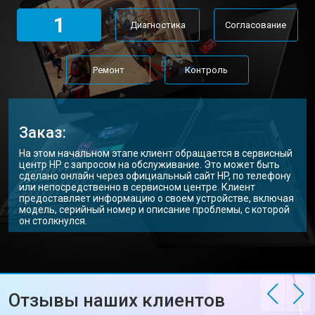
Замена Wi-Fi ноутбука HP
от 2200 ₽
Заказать
1
Диагностика
Согласование
Ремонт цепи питания
от 3500 ₽
Заказать
Замена USB порта
от 2200 ₽
Заказать
Ремонт
Контроль
Замена звуковой карты
от 1700 ₽
Заказать
Замена кулера ноутбука HP
от 2600 ₽
Заказать
Заказ:
Замена микрофона
от 2600 ₽
Заказать
На этом начальном этапе клиент обращается в сервисный
центр HP с запросом на обслуживание. Это может быть
Замена оперативной памяти
от 1100 ₽
Заказать
сделано онлайн через официальный сайт HP, по телефону
или непосредственно в сервисном центре. Клиент
предоставляет информацию о своем устройстве, включая
Прошивка BIOS ноутбука HP
от 1500 ₽
Заказать
модель, серийный номер и описание проблемы, с которой
он столкнулся.
Замена северного моста
от 3500 ₽
Заказать
Ремонт петель ноутбука HP
от 3990 ₽
Заказать
Отзывы наших клиентов