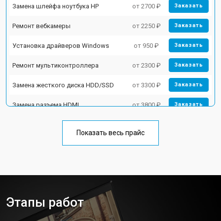
Замена шлейфа ноутбука HP
от 2700 ₽
Заказать
Ремонт вебкамеры
от 2250 ₽
Заказать
Установка драйверов Windows
от 950 ₽
Заказать
Ремонт мультиконтроллера
от 2300 ₽
Заказать
Замена жесткого диска HDD/SSD
от 3300 ₽
Заказать
Замена разъема HDMI
от 3800 ₽
Заказать
Замена тачпада ноутбука HP
от 1500 ₽
Заказать
Показать весь прайс
Замена клавиатуры
от 2900 ₽
Заказать
Замена аккумулятора
от 1200 ₽
Заказать
Замена материнской платы
от 2300 ₽
Заказать
Этапы работ
Замена матрицы ноутбука HP
от 2300 ₽
Заказать