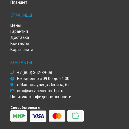
Планшет
Диагностика ноутбука HP в
Самаре
Диагностика ноутбука HP в
Омске
СТРАНИЦЫ
Диагностика ноутбука HP в
Красноярске
Диагностика ноутбука HP в
Перми
Цены
Диагностика ноутбука HP в
Ульяновске
Гарантия
Диагностика ноутбука HP в
Кирове
Доставка
Диагностика ноутбука HP в
Москве
Контакты
Диагностика ноутбука HP в
Санкт-Петербурге
Карта сайта
КОНТАКТЫ
+7 (800) 302-39-08
Ежедневно с 09:00 до 21:00
г. Ижевск, улица Ленина, 62
info@servicecenter-hp.ru
Политика конфиденциальности
Способы оплаты