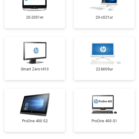
20-2001er
20-c021ur
Smart Zero t410
22-b009ur
ProOne 400 G2
ProOne 400 G1