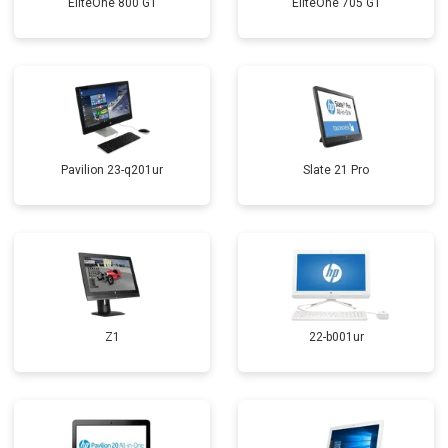
EliteOne 800 G1
EliteOne 705 G1
Pavilion 23-q201ur
Slate 21 Pro
Z1
22-b001ur