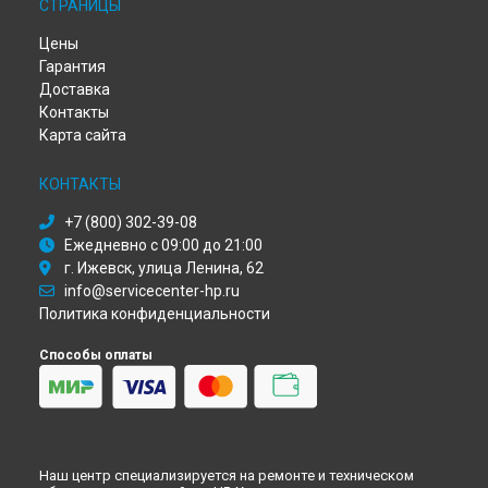
СТРАНИЦЫ
Ремонт МФУ DeskJet Ink Advantage 5075 HP в
Иркутске
Ремонт МФУ DeskJet Ink Advantage 5075 HP в
Самаре
Цены
Ремонт МФУ DeskJet Ink Advantage 5075 HP в
Омске
Гарантия
Ремонт МФУ DeskJet Ink Advantage 5075 HP в
Красноярске
Доставка
Ремонт МФУ DeskJet Ink Advantage 5075 HP в
Перми
Контакты
Ремонт МФУ DeskJet Ink Advantage 5075 HP в
Ульяновске
Карта сайта
Ремонт МФУ DeskJet Ink Advantage 5075 HP в
Кирове
Ремонт МФУ DeskJet Ink Advantage 5075 HP в
Москве
КОНТАКТЫ
Ремонт МФУ DeskJet Ink Advantage 5075 HP в
Санкт-
+7 (800) 302-39-08
Петербурге
Ежедневно с 09:00 до 21:00
г. Ижевск, улица Ленина, 62
info@servicecenter-hp.ru
Политика конфиденциальности
Способы оплаты
Наш центр специализируется на ремонте и техническом