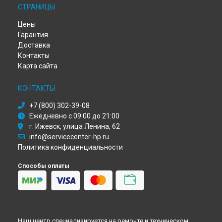
СТРАНИЦЫ
Ремонт МФУ 400 M425 HP в
Красноярске
Ремонт МФУ 400 M425 HP в
Перми
Цены
Ремонт МФУ 400 M425 HP в
Ульяновске
Гарантия
Ремонт МФУ 400 M425 HP в
Кирове
Доставка
Ремонт МФУ 400 M425 HP в
Москве
Контакты
Ремонт МФУ 400 M425 HP в
Санкт-Петербурге
Карта сайта
КОНТАКТЫ
+7 (800) 302-39-08
Ежедневно с 09:00 до 21:00
г. Ижевск, улица Ленина, 62
info@servicecenter-hp.ru
Политика конфиденциальности
Способы оплаты
Наш центр специализируется на ремонте и техническом