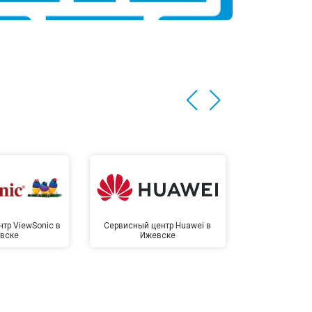
тр ViewSonic в
Сервисный центр Huawei в
Сервисный 
вске
Ижевске
Иже