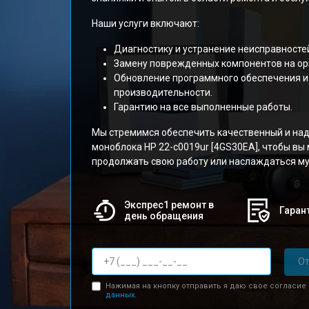
Наши услуги включают:
Диагностику и устранение неисправносте
Замену поврежденных компонентов на ор
Обновление программного обеспечения и
производительности.
Гарантию на все выполненные работы.
Мы стремимся обеспечить качественный и на
моноблока HP 22-c0019ur [4GS30EA], чтобы вы
продолжать свою работу или наслаждаться м
Экспрес1 ремонт в
Гарант
день обращения
От
Нажимая на кнопку отправить я даю свое согласие
данных.