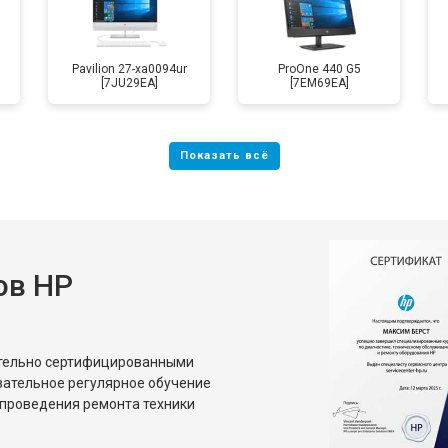
Pavilion 27-xa0094ur
ProOne 440 G5
[7JU29EA]
[7EM69EA]
ов HP
ительно сертифицированными
зательное регулярное обучение
проведения ремонта техники