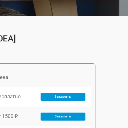
0EA]
ена
есплатно
Заказать
т 1500 ₽
Заказать