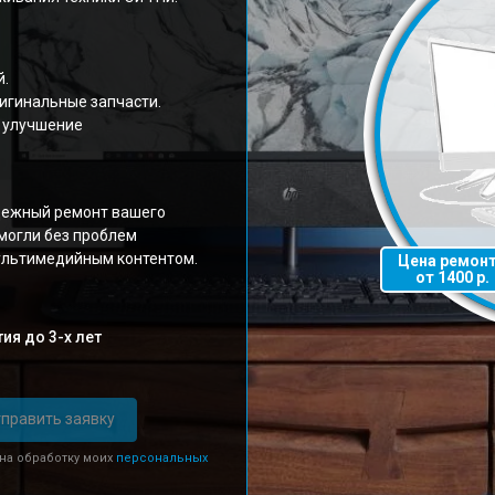
й.
игинальные запчасти.
 улучшение
дежный ремонт вашего
 могли без проблем
ультимедийным контентом.
Цена ремон
от 1400 р.
ия до 3-х лет
править заявку
 на обработку моих
персональных