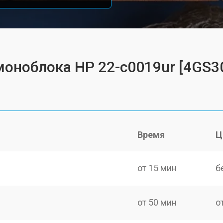
моноблока HP 22-c0019ur [4GS3
Время
Ц
от 15 мин
б
от 50 мин
о