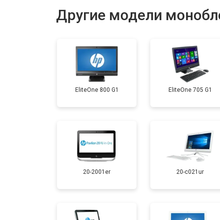
Другие модели монобл
Замена жесткого диска HDD/SSD
EliteOne 800 G1
EliteOne 705 G1
20-2001er
20-c021ur