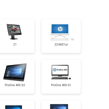
т 1500 ₽
Заказать
Z1
22-b001ur
ProOne 400 G2
ProOne 400 G1