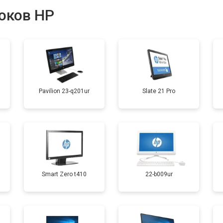
оков HP
от 50 мин
о
Pavilion 23-q201ur
Slate 21 Pro
Smart Zero t410
22-b009ur