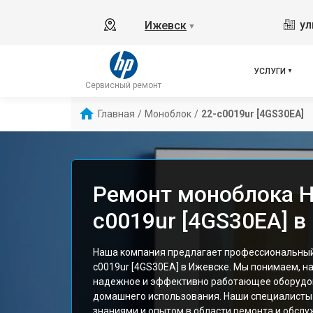
ул
Ижевск
▼
УСЛУГИ
Сервисный ремонт
Главная
/
Моноблок
/
22-c0019ur [4GS30EA]
Ремонт моноблока H
c0019ur [4GS30EA] в
Наша компания предлагает профессиональный
c0019ur [4GS30EA] в Ижевске. Мы понимаем, н
надежное и эффективно работающее оборудов
домашнего использования. Наши специалисты
знаниями и опытом в области ремонта и обслу