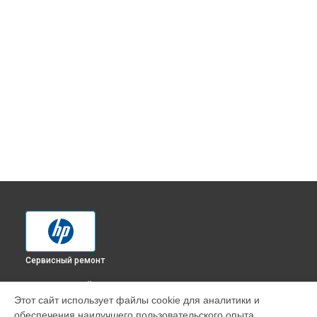
Сервисный ремонт
ВЫБЕРИ СВОЙ ГОРОД
Этот сайт использует файлы cookie для аналитики и
Замена каретки МФУ DeskJet 3639 All-in-One HP в
обеспечения наилучшего пользовательского опыта.