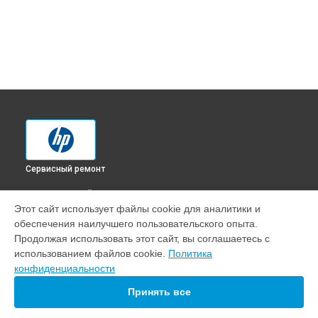
Сервисный ремонт
ВЫБЕРИ СВОЙ ГОРОД
Этот сайт использует файлы cookie для аналитики и
Ремонт автоподатчика МФУ LaserJet Pro M227sdn HP в
обеспечения наилучшего пользовательского опыта.
Краснодаре
Продолжая использовать этот сайт, вы соглашаетесь с
Ремонт автоподатчика МФУ LaserJet Pro M227sdn HP в
использованием файлов cookie.
Политика
Ростове-на-Дону
конфиденциальности
Ремонт автоподатчика МФУ LaserJet Pro M227sdn HP в
Нижнем Новгороде
Принять все
Ремонт автоподатчика МФУ LaserJet Pro M227sdn HP в
Новосибирске