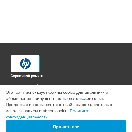
Сервисный ремонт
ВЫБЕРИ СВОЙ ГОРОД
Этот сайт использует файлы cookie для аналитики и
Замена дуплекса МФУ Color LaserJet Pro M479fdw HP в
обеспечения наилучшего пользовательского опыта.
Краснодаре
Продолжая использовать этот сайт, вы соглашаетесь с
Замена дуплекса МФУ Color LaserJet Pro M479fdw HP в
использованием файлов cookie.
Политика
Ростове-на-Дону
конфиденциальности
Замена дуплекса МФУ Color LaserJet Pro M479fdw HP в
Нижнем Новгороде
Принять все
Замена дуплекса МФУ Color LaserJet Pro M479fdw HP в